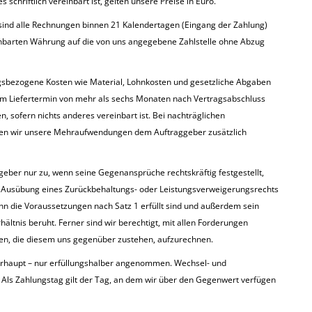
schriftlich vereinbart ist, gelten unsere Preise in Euro.
sind alle Rechnungen binnen 21 Kalendertagen (Eingang der Zahlung)
inbarten Währung auf die von uns angegebene Zahlstelle ohne Abzug
gsbezogene Kosten wie Material, Lohnkosten und gesetzliche Abgaben
tem Liefertermin von mehr als sechs Monaten nach Vertragsabschluss
, sofern nichts anderes vereinbart ist. Bei nachträglichen
n wir unsere Mehraufwendungen dem Auftraggeber zusätzlich
eber nur zu, wenn seine Gegenansprüche rechtskräftig festgestellt,
ie Ausübung eines Zurückbehaltungs- oder Leistungsverweigerungsrechts
enn die Voraussetzungen nach Satz 1 erfüllt sind und außerdem sein
ltnis beruht. Ferner sind wir berechtigt, mit allen Forderungen
n, die diesem uns gegenüber zustehen, aufzurechnen.
rhaupt – nur erfüllungshalber angenommen. Wechsel- und
 Als Zahlungstag gilt der Tag, an dem wir über den Gegenwert verfügen