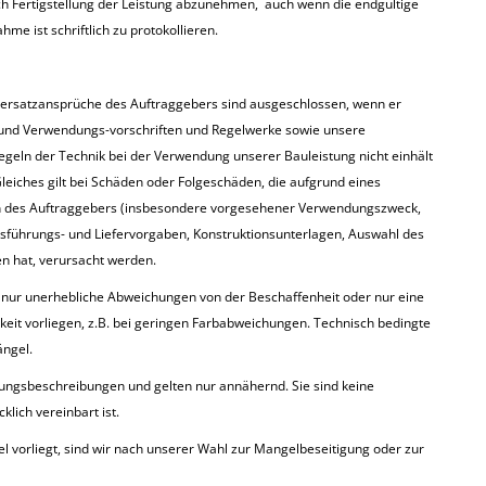
 Fertigstellung der Leistung abzunehmen, auch wenn die endgültige
hme ist schriftlich zu protokollieren.
nersatzansprüche des Auftraggebers sind ausgeschlossen, wenn er
 und Verwendungs-vorschriften und Regelwerke sowie unsere
eln der Technik bei der Verwendung unserer Bauleistung nicht einhält
leiches gilt bei Schäden oder Folgeschäden, die aufgrund eines
 des Auftraggebers (insbesondere vorgesehener Verwendungszweck,
sführungs- und Liefervorgaben, Konstruktionsunterlagen, Auswahl des
en hat, verursacht werden.
 nur unerhebliche Abweichungen von der Beschaffenheit oder nur eine
eit vorliegen, z.B. bei geringen Farbabweichungen. Technisch bedingte
ängel.
stungsbeschreibungen und gelten nur annähernd. Sie sind keine
lich vereinbart ist.
l vorliegt, sind wir nach unserer Wahl zur Mangelbeseitigung oder zur