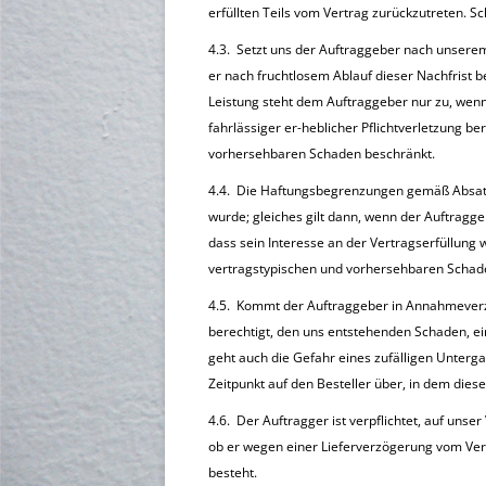
erfüllten Teils vom Vertrag zurückzutreten. 
4.3. Setzt uns der Auftraggeber nach unsere
er nach fruchtlosem Ablauf dieser Nachfrist b
Leistung steht dem Auftraggeber nur zu, wenn
fahrlässiger er-heblicher Pflichtverletzung ber
vorhersehbaren Schaden beschränkt.
4.4. Die Haftungsbegrenzungen gemäß Absatz 4
wurde; gleiches gilt dann, wenn der Auftrag
dass sein Interesse an der Vertragserfüllung we
vertragstypischen und vorhersehbaren Schad
4.5. Kommt der Auftraggeber in Annahmeverzug
berechtigt, den uns entstehenden Schaden, ei
geht auch die Gefahr eines zufälligen Unterg
Zeitpunkt auf den Besteller über, in dem die
4.6. Der Auftragger ist verpflichtet, auf unse
ob er wegen einer Lieferverzögerung vom Vert
besteht.