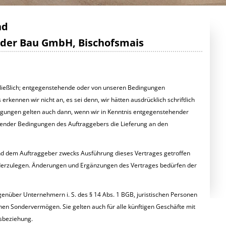
WASSERBAU
SCHULEN/TURNHALLEN
nd
AUSSENANLAGEN
der Bau GmbH, Bischofsmais
WASSERVERSORGUNG
STRASSENBAU
KANALBAU/ABWASSERANLAGE
ließlich; entgegenstehende oder von unseren Bedingungen
ennen wir nicht an, es sei denn, wir hätten ausdrücklich schriftlich
ngungen gelten auch dann, wenn wir in Kenntnis entgegenstehender
ender Bedingungen des Auftraggebers die Lieferung an den
und dem Auftraggeber zwecks Ausführung dieses Vertrages getroffen
niederzulegen. Änderungen und Ergänzungen des Vertrages bedürfen der
enüber Unternehmern i. S. des § 14 Abs. 1 BGB, juristischen Personen
ichen Sondervermögen. Sie gelten auch für alle künftigen Geschäfte mit
sbeziehung.