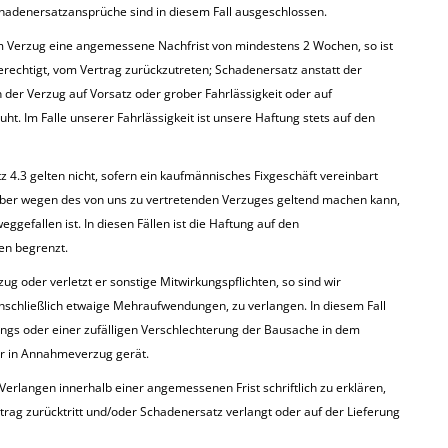
Schadenersatzansprüche sind in diesem Fall ausgeschlossen.
m Verzug eine angemessene Nachfrist von mindestens 2 Wochen, so ist
erechtigt, vom Vertrag zurückzutreten; Schadenersatz anstatt der
 der Verzug auf Vorsatz oder grober Fahrlässigkeit oder auf
uht. Im Falle unserer Fahrlässigkeit ist unsere Haftung stets auf den
.3 gelten nicht, sofern ein kaufmännisches Fixgeschäft vereinbart
geber wegen des von uns zu vertretenden Verzuges geltend machen kann,
ggefallen ist. In diesen Fällen ist die Haftung auf den
en begrenzt.
 oder verletzt er sonstige Mitwirkungspflichten, so sind wir
nschließlich etwaige Mehraufwendungen, zu verlangen. In diesem Fall
angs oder einer zufälligen Verschlechterung der Bausache in dem
ser in Annahmeverzug gerät.
r Verlangen innerhalb einer angemessenen Frist schriftlich zu erklären,
rag zurücktritt und/oder Schadenersatz verlangt oder auf der Lieferung