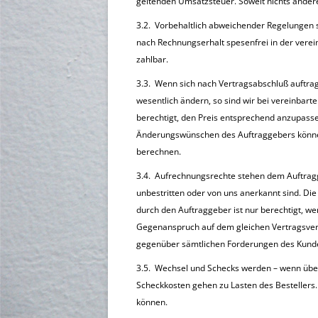
geltenden Umsatzsteuer. Soweit nichts anderes 
3.2. Vorbehaltlich abweichender Regelungen 
nach Rechnungserhalt spesenfrei in der vere
zahlbar.
3.3. Wenn sich nach Vertragsabschluß auftra
wesentlich ändern, so sind wir bei vereinbar
berechtigt, den Preis entsprechend anzupassen
Änderungswünschen des Auftraggebers könne
berechnen.
3.4. Aufrechnungsrechte stehen dem Auftragg
unbestritten oder von uns anerkannt sind. D
durch den Auftraggeber ist nur berechtigt, w
Gegenanspruch auf dem gleichen Vertragsverhä
gegenüber sämtlichen Forderungen des Kunde
3.5. Wechsel und Schecks werden – wenn übe
Scheckkosten gehen zu Lasten des Bestellers.
können.