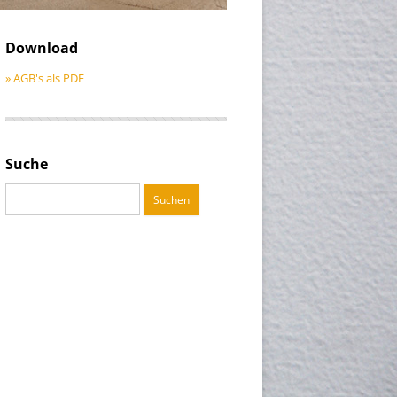
Download
» AGB's als PDF
Suche
Suchen
nach: