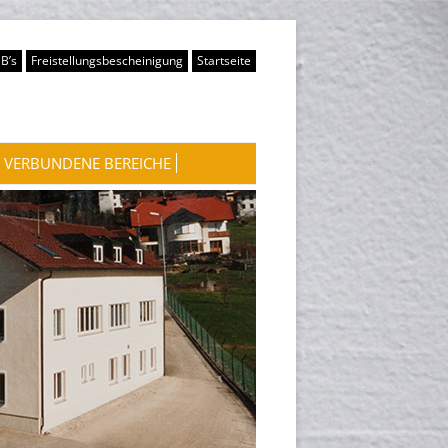
B’s
Freistellungsbescheinigung
Startseite
VERBUNDENE BEREICHE
WASSERKRAFTWERKE
WOHNUNGSVERMIETUNG