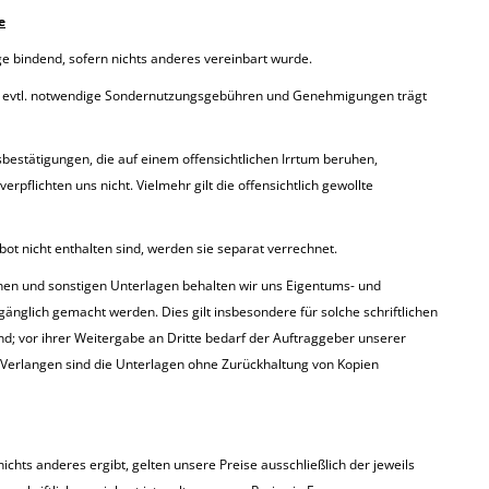
e
ge bindend, sofern nichts anderes vereinbart wurde.
d evtl. notwendige Sondernutzungsgebühren und Genehmigungen trägt
estätigungen, die auf einem offensichtlichen Irrtum beruhen,
rpflichten uns nicht. Vielmehr gilt die offensichtlich gewollte
ot nicht enthalten sind, werden sie separat verrechnet.
nen und sonstigen Unterlagen behalten wir uns Eigentums- und
ugänglich gemacht werden. Dies gilt insbesondere für solche schriftlichen
ind; vor ihrer Weitergabe an Dritte bedarf der Auftraggeber unserer
 Verlangen sind die Unterlagen ohne Zurückhaltung von Kopien
ichts anderes ergibt, gelten unsere Preise ausschließlich der jeweils