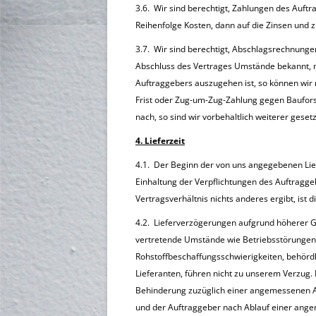
3.6. Wir sind berechtigt, Zahlungen des Auftr
Reihenfolge Kosten, dann auf die Zinsen und z
3.7. Wir sind berechtigt, Abschlagsrechnunge
Abschluss des Vertrages Umstände bekannt, 
Auftraggebers auszugehen ist, so können wir
Frist oder Zug-um-Zug-Zahlung gegen Baufors
nach, so sind wir vorbehaltlich weiterer geset
4. Lieferzeit
4.1. Der Beginn der von uns angegebenen Liefe
Einhaltung der Verpflichtungen des Auftragge
Vertragsverhältnis nichts anderes ergibt, ist 
4.2. Lieferverzögerungen aufgrund höherer G
vertretende Umstände wie Betriebsstörungen,
Rohstoffbeschaffungsschwierigkeiten, behördl
Lieferanten, führen nicht zu unserem Verzug. 
Behinderung zuzüglich einer angemessenen Anl
und der Auftraggeber nach Ablauf einer angem