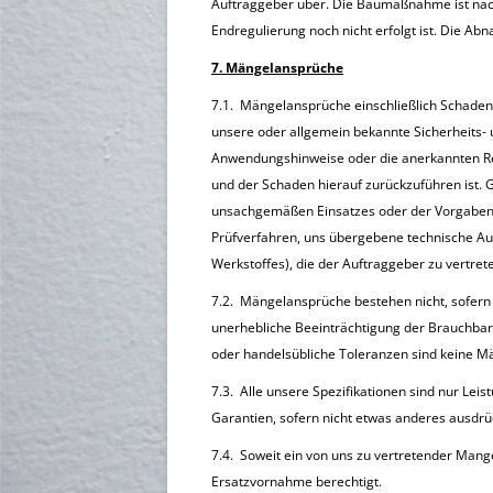
Auftraggeber über. Die Baumaßnahme ist nach
Endregulierung noch nicht erfolgt ist. Die Abna
7. Mängelansprüche
7.1. Mängelansprüche einschließlich Schade
unsere oder allgemein bekannte Sicherheits-
Anwendungshinweise oder die anerkannten Reg
und der Schaden hierauf zurückzuführen ist. G
unsachgemäßen Einsatzes oder der Vorgaben
Prüfverfahren, uns übergebene technische Au
Werkstoffes), die der Auftraggeber zu vertret
7.2. Mängelansprüche bestehen nicht, sofern
unerhebliche Beeinträchtigung der Brauchbark
oder handelsübliche Toleranzen sind keine M
7.3. Alle unsere Spezifikationen sind nur Lei
Garantien, sofern nicht etwas anderes ausdrück
7.4. Soweit ein von uns zu vertretender Mange
Ersatzvornahme berechtigt.