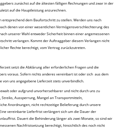
aggebers zunächst auf die ältesten fälligen Rechnungen und zwar in der
uletzt auf die Hauptleistung anzurechnen.
n entsprechend dem Baufortschritt zu stellen. Werden uns nach
nach denen von einer wesentlichen Vermögensverschlechterung des
 nach unserer Wahl entweder Sicherheit binnen einer angemessenen
tschritt verlangen. Kommt der Auftraggeber diesem Verlangen nicht
zlicher Rechte berechtigt, vom Vertrag zurückzutreten.
rzeit setzt die Abklärung aller erforderlichen Fragen und die
bers voraus. Sofern nichts anderes vereinbart ist oder sich aus dem
die von uns angegebene Lieferzeit stets unverbindlich.
ewalt oder aufgrund unvorhersehbarer und nicht durch uns zu
 Streiks, Aussperrung, Mangel an Transportmitteln,
iche Anordnungen, nicht rechtzeitige Belieferung durch unsere
Eine vereinbarte Lieferfrist verlängert sich um die Dauer der
auffrist. Dauert die Behinderung länger als zwei Monate, so sind wir
essenen Nachfristsetzung berechtigt, hinsichtlich des noch nicht