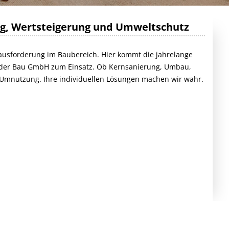
WASSERBAU
SCHULEN/TURNHALLEN
ng, Wertsteigerung und Umweltschutz
AUSSENANLAGEN
WASSERVERSORGUNG
rausforderung im Baubereich. Hier kommt die jahrelange
der Bau GmbH zum Einsatz. Ob Kernsanierung, Umbau,
STRASSENBAU
Umnutzung. Ihre individuellen Lösungen machen wir wahr.
KANALBAU/ABWASSERANLAGE