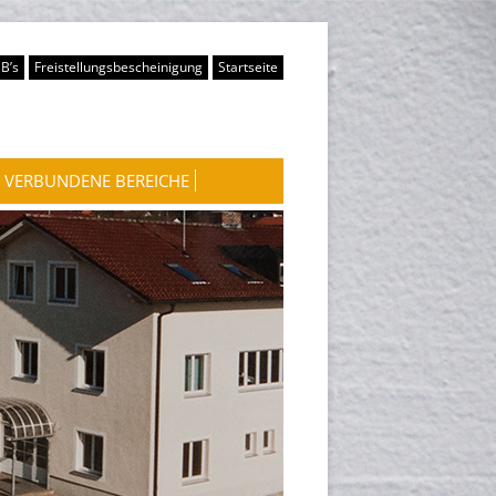
B’s
Freistellungsbescheinigung
Startseite
VERBUNDENE BEREICHE
WASSERKRAFTWERKE
WOHNUNGSVERMIETUNG