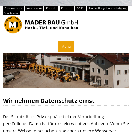
Datenschutz
Impressum
Kontakt
Karriere
AGB’s
Freistellungsbescheinigung
Startseite
Zum
Menü
Inhalt
springen
Wir nehmen Datenschutz ernst
Der Schutz Ihrer Privatsphäre bei der Verarbeitung
persönlicher Daten ist für uns ein wichtiges Anliegen. Wenn Sie
unsere Webseite besuchen, speichern unsere Webserver