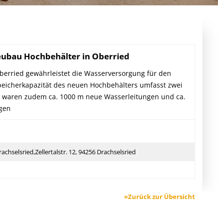
WASSERBAU
SCHULEN/TURNHALLEN
AUSSENANLAGEN
WASSERVERSORGUNG
eubau Hochbehälter in Oberried
STRASSENBAU
erried gewährleistet die Wasserversorgung für den
KANALBAU/ABWASSERANLAGE
peicherkapazität des neuen Hochbehälters umfasst zwei
 waren zudem ca. 1000 m neue Wasserleitungen und ca.
egen
hselsried,Zellertalstr. 12, 94256 Drachselsried
»Zurück zur Übersicht