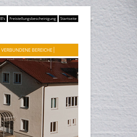
B’s
Freistellungsbescheinigung
Startseite
VERBUNDENE BEREICHE
WASSERKRAFTWERKE
WOHNUNGSVERMIETUNG