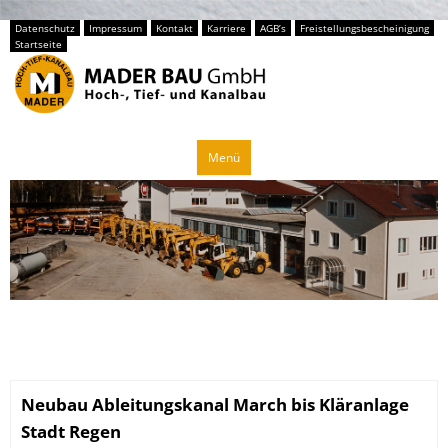
Datenschutz
Impressum
Kontakt
Karriere
AGB’s
Freistellungsbescheinigung
Startseite
Zum
Menü
Inhalt
springen
Neubau Ableitungskanal March bis Kläranlage
Stadt Regen