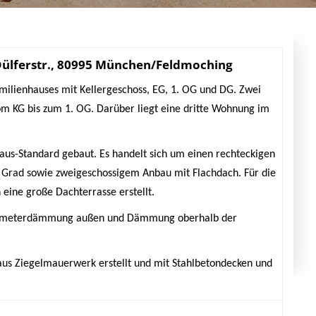
WASSERBAU
SCHULEN/TURNHALLEN
AUSSENANLAGEN
ülferstr., 80995 München/Feldmoching
WASSERVERSORGUNG
ilienhauses mit Kellergeschoss, EG, 1. OG und DG. Zwei
STRASSENBAU
om KG bis zum 1. OG. Darüber liegt eine dritte Wohnung im
KANALBAU/ABWASSERANLAGE
us-Standard gebaut. Es handelt sich um einen rechteckigen
 Grad sowie zweigeschossigem Anbau mit Flachdach. Für die
ine große Dachterrasse erstellt.
Perimeterdämmung außen und Dämmung oberhalb der
us Ziegelmauerwerk erstellt und mit Stahlbetondecken und