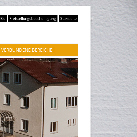
B’s
Freistellungsbescheinigung
Startseite
VERBUNDENE BEREICHE
WASSERKRAFTWERKE
WOHNUNGSVERMIETUNG