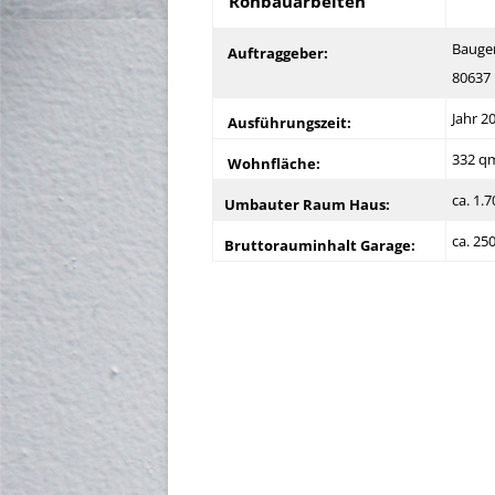
Rohbauarbeiten
Baugem
Auftraggeber:
80637
Jahr 2
Ausführungszeit:
332 q
Wohnfläche:
ca. 1.
Umbauter Raum Haus:
ca. 25
Bruttorauminhalt Garage: