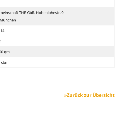
einschaft THB GbR, Hohenlohestr. 9,
 München
014
m
700 qm
0 cbm
»Zurück zur Übersicht