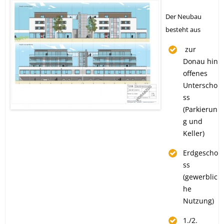
Der Neubau
besteht aus
zur
Donau hin
offenes
Unterscho
ss
(Parkierun
g und
Keller)
Erdgescho
ss
(gewerblic
he
Nutzung)
1./2.