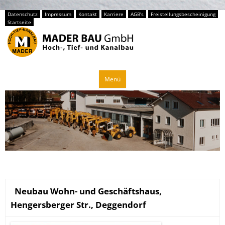
Datenschutz
Impressum
Kontakt
Karriere
AGB’s
Freistellungsbescheinigung
Startseite
Zum
Menü
Inhalt
springen
Neubau Wohn- und Geschäftshaus,
Hengersberger Str., Deggendorf