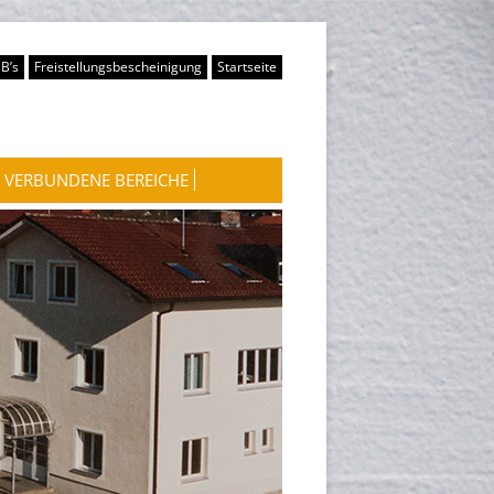
B’s
Freistellungsbescheinigung
Startseite
VERBUNDENE BEREICHE
WASSERKRAFTWERKE
WOHNUNGSVERMIETUNG