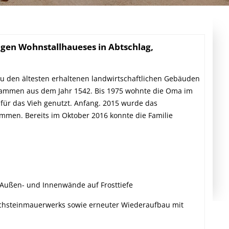
WASSERBAU
SCHULEN/TURNHALLEN
AUSSENANLAGEN
igen Wohnstallhaueses in Abtschlag,
WASSERVERSORGUNG
STRASSENBAU
zu den ältesten erhaltenen landwirtschaftlichen Gebäuden
KANALBAU/ABWASSERANLAGE
stammen aus dem Jahr 1542. Bis 1975 wohnte die Oma im
 für das Vieh genutzt. Anfang. 2015 wurde das
ommen. Bereits im Oktober 2016 konnte die Familie
Außen- und Innenwände auf Frosttiefe
chsteinmauerwerks sowie erneuter Wiederaufbau mit