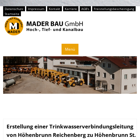
Datenschutz
Impressum
Kontakt
Karriere
AGB’s
Freistellungsbescheinigung
Startseite
Zum
Menü
Inhalt
springen
Erstellung einer Trinkwasserverbindungsleitung
von Höhenbrunn Reichenberg zu Höhenbrunn St.